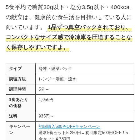
5食平均で糖質30g以下・塩分3.5g以下・400kcal
の献立は、健康的な食生活を目指いしている人に
向いています。
1品ずつ真空パックされており、
コンパクトなサイズ感で冷凍庫を圧迫することな
く保存しやすいですよ。
タイプ
冷凍・総菜パック
調理方法
レンジ・湯煎・流水
調理時間
5分～
1食あたり
1,056円
の価格
送料
935円～
キャンペー
初回購入500円OFFキャンペーン
ン
通常5食セット5,280円→初回限定500円OFF！5
食セット4,780円