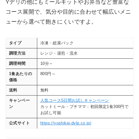
Yデリの他にもミールキットやお弁当など豊富な
コース展開で、気分や目的に合わせて幅広いメニ
ューから選べて飽きにくいですよ。
タイプ
冷凍・総菜パック
調理方法
レンジ・湯煎・流水
調理時間
10分～
1食あたりの
800円～
価格
送料
無料
キャンペー
人気コース5日間お試しキャンペーン
ン
カットミール・プチママ：初回限定1食300円で
お試し可能
公式サイト
https://yoshikei-dvlp.co.jp/