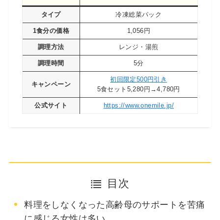
タイプ
冷凍総菜パック
1食分の価格
1,056円
調理方法
レンジ・湯煎
調理時間
5分
初回限定500円引き
キャンペーン
5食セット5,280円→4,780円
公式サイト
https://www.onemile.jp/
目次
料理をしなくなった高齢母のサポートを苦痛
に感じる女性は多い