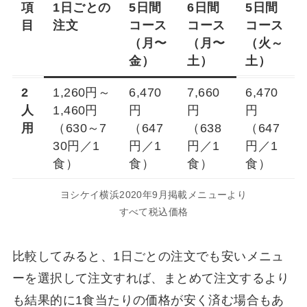
項
1日ごとの
5日間
6日間
5日間
目
注文
コース
コース
コース
（月〜
（月〜
（火～
金）
土）
土）
2
1,260円～
6,470
7,660
6,470
人
1,460円
円
円
円
用
（630～7
（647
（638
（647
30円／1
円／1
円／1
円／1
食）
食）
食）
食）
ヨシケイ横浜2020年9月掲載メニューより
すべて税込価格
比較してみると、1日ごとの注文でも安いメニュ
ーを選択して注文すれば、まとめて注文するより
も結果的に1食当たりの価格が安く済む場合もあ