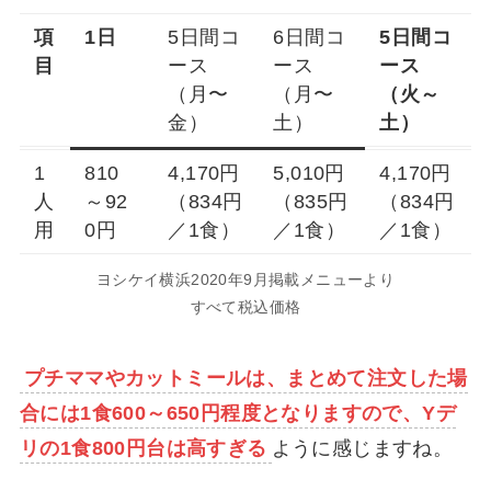
項
1日
5日間コ
6日間コ
5日間コ
目
ース
ース
ース
（月〜
（月〜
（火～
金）
土）
土）
1
810
4,170円
5,010円
4,170円
人
～92
（834円
（835円
（834円
用
0円
／1食）
／1食）
／1食）
ヨシケイ横浜2020年9月掲載メニューより
すべて税込価格
プチママやカットミールは、まとめて注文した場
合には1食600～650円程度となりますので、Yデ
リの1食800円台は高すぎる
ように感じますね。